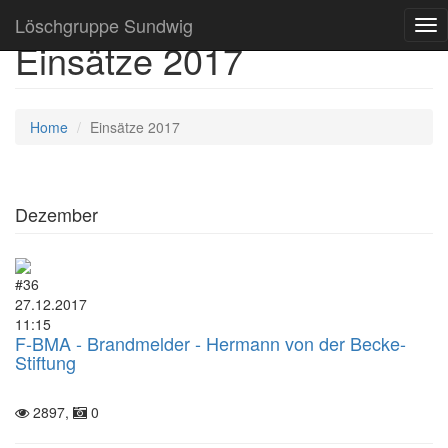
Löschgruppe Sundwig
Tog
Einsätze 2017
nav
Home
Einsätze 2017
Dezember
#36
27.12.2017
11:15
F-BMA - Brandmelder - Hermann von der Becke-
Stiftung
2897,
0