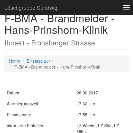
Löschgruppe Sundwig
Tog
F-BMA - Brandmelder -
nav
Hans-Prinshorn-Klinik
Ihmert - Frönsberger Strasse
Home
Einsätze 2017
F-BMA - Brandmelder - Hans-Prinshorn-Klinik
Datum:
28.06.2017
Alarmierungszeit:
17:32 Uhr
Einsatzende:
17:55 Uhr
alarmierte Einheiten:
LZ Wache, LZ Süd, LZ
Mitte