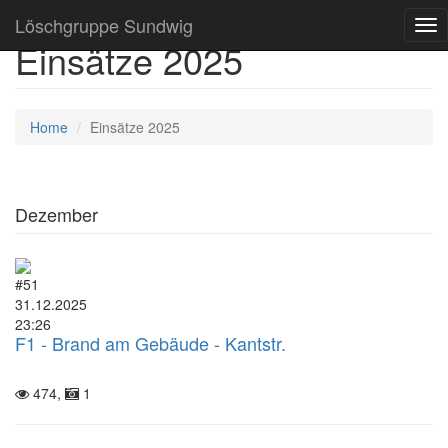
Löschgruppe Sundwig
Tog
Einsätze 2025
nav
Home
Einsätze 2025
Dezember
#51
31.12.2025
23:26
F1 - Brand am Gebäude - Kantstr.
474,
1