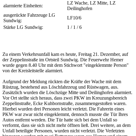
LZ Wache, LZ Mitte, LZ
alarmierte Einheiten:
Deilinghofen
ausgerückte Fahrzeuge LG
LF10/6
Sundwig:
Stärke LG Sundwig:
1 / 1 / 6
Zu einem Verkehrsunfall kam es heute, Freitag 21. Dezember, auf
der Zeppelinstraße im Ortsteil Sundwig. Die Feuerwehr Hemer
wurde gegen 8.40 Uhr mit dem Stichwort "eingeklemmte Person"
von der Kreisleitstelle alarmiert.
Aufgrund der Meldung rückten die Kräfte der Wache mit dem
Rüstzug, bestehend aus Löschfahrzeug und Rüstwagen, aus.
Zusätzlich wurden die Löschzüge Mitte und Deilinghofen alarmiert.
Vor Ort stellte sich heraus, dass zwei PKW im Kreuzungsbereich
Zeppelinstraße, Ecke Kuhbornstraße, zusammengestoßen waren.
Hierbei wurden drei Personen leicht verletzt. Die Fahrerin eines
PKW war zwar nicht eingeklemmt, dennoch musste die Tür Ihres
Autos entfernt werden. Die Tür hatte sich bei dem Unfall so
verformt, dass sie sich nicht mehr öffnen ließ. Drei weitere, an dem
Unfall beteiligte Personen, wurden nicht verletzt. Die Verletzten