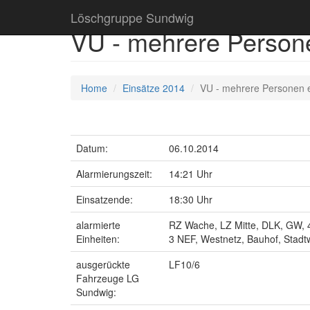
Löschgruppe Sundwig
VU - mehrere Perso
Home
Einsätze 2014
VU - mehrere Personen 
Datum:
06.10.2014
Alarmierungszeit:
14:21 Uhr
Einsatzende:
18:30 Uhr
alarmierte
RZ Wache, LZ Mitte, DLK, GW,
Einheiten:
3 NEF, Westnetz, Bauhof, Stad
ausgerückte
LF10/6
Fahrzeuge LG
Sundwig: