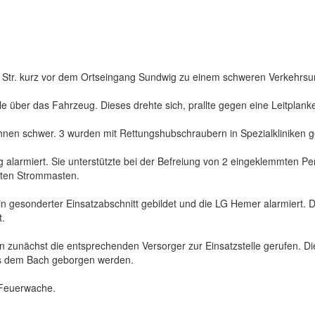
Str. kurz vor dem Ortseingang Sundwig zu einem schweren Verkehrsun
olle über das Fahrzeug. Dieses drehte sich, prallte gegen eine Leitpla
 ihnen schwer. 3 wurden mit Rettungshubschraubern in Spezialkliniken g
armiert. Sie unterstützte bei der Befreiung von 2 eingeklemmten Pers
gten Strommasten.
 gesonderter Einsatzabschnitt gebildet und die LG Hemer alarmiert. D
t.
n zunächst die entsprechenden Versorger zur Einsatzstelle gerufen. D
us dem Bach geborgen werden.
 Feuerwache.