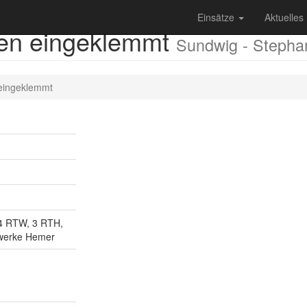
Einsätze
Aktuelles
nen eingeklemmt
Sundwig - Stepha
eingeklemmt
 4 RTW, 3 RTH,
twerke Hemer