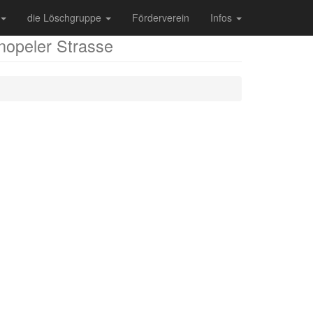
die Löschgruppe
Förderverein
Infos
nopeler Strasse