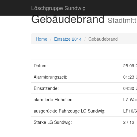
Löschgruppe Sundwig
Gebäudebrand
Stadtmit
Home
Einsätze 2014
Gebäudebrand
Datum:
25.09.
Alarmierungszeit:
01:23 
Einsatzende:
04:30 
alarmierte Einheiten:
LZ Wac
ausgerückte Fahrzeuge LG Sundwig:
LF10/6
Stärke LG Sundwig:
2 / 12