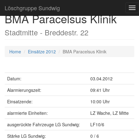
Löschgruppe Sundwig
Tog
BMA Paracelsus Klinik
nav
Stadtmitte - Breddestr. 22
Home
Einsätze 2012
BMA Paracelsus Klinik
Datum:
03.04.2012
Alarmierungszeit:
09:41 Uhr
Einsatzende:
10:00 Uhr
alarmierte Einheiten:
LZ Wache, LZ Mitte
ausgerückte Fahrzeuge LG Sundwig:
LF10/6
Stärke LG Sundwig:
0 / 6