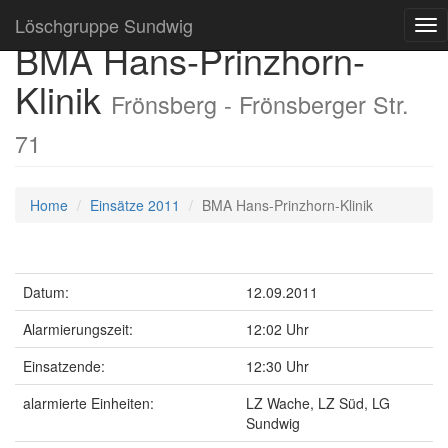
Löschgruppe Sundwig
Tog
BMA Hans-Prinzhorn-
nav
Klinik
Frönsberg - Frönsberger Str.
71
Home
Einsätze 2011
BMA Hans-Prinzhorn-Klinik
Datum:
12.09.2011
Alarmierungszeit:
12:02 Uhr
Einsatzende:
12:30 Uhr
alarmierte Einheiten:
LZ Wache, LZ Süd, LG
Sundwig