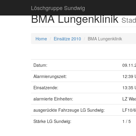
Löschgruppe Sundwig
BMA Lungenklinik
Stad
Home
Einsätze 2010
BMA Lungenklinik
Datum:
09.11.
Alarmierungszeit:
12:39 
Einsatzende:
13:35 
alarmierte Einheiten:
LZ Wac
ausgerückte Fahrzeuge LG Sundwig:
LF10/6
Stärke LG Sundwig:
1 / 5