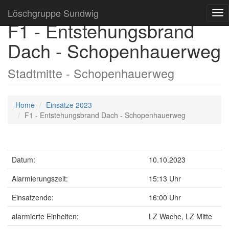
Löschgruppe Sundwig
Tog
F1 - Entstehungsbrand
nav
Dach - Schopenhauerweg
Stadtmitte - Schopenhauerweg
Home
Einsätze 2023
F1 - Entstehungsbrand Dach - Schopenhauerweg
Datum:
10.10.2023
Alarmierungszeit:
15:13 Uhr
Einsatzende:
16:00 Uhr
alarmierte Einheiten:
LZ Wache, LZ Mitte