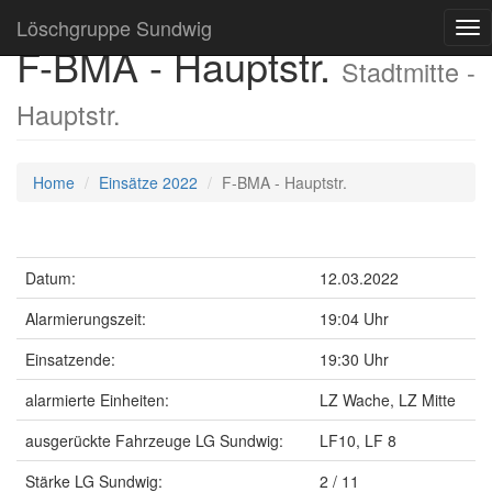
Löschgruppe Sundwig
Tog
F-BMA - Hauptstr.
nav
Stadtmitte -
Hauptstr.
Home
Einsätze 2022
F-BMA - Hauptstr.
Datum:
12.03.2022
Alarmierungszeit:
19:04 Uhr
Einsatzende:
19:30 Uhr
alarmierte Einheiten:
LZ Wache, LZ Mitte
ausgerückte Fahrzeuge LG Sundwig:
LF10, LF 8
Stärke LG Sundwig:
2 / 11