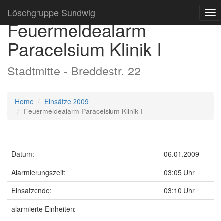
Löschgruppe Sundwig
Tog
Feuermeldealarm
nav
Paracelsium Klinik I
Stadtmitte - Breddestr. 22
Home
Einsätze 2009
Feuermeldealarm Paracelsium Klinik I
Datum:
06.01.2009
Alarmierungszeit:
03:05 Uhr
Einsatzende:
03:10 Uhr
alarmierte Einheiten: