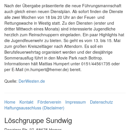
Nach der Übergabe präsentierte die neue Führungsmannschaft
auch gleich einen neuen Dienstplan. Ab sofort finden die Dienste
alle zwei Wochen von 18 bis 20 Uhr an der Feuer- und
Rettungswache in Westig statt. Zu den Diensten (erster und
dritter Mittwoch eines Monats) sind interessierte Jugendliche
herzlich zum Reinschnuppern eingeladen. Ein paar Highlights hat
die Jugendfeuerwehr zu bieten. So geht es vom 13. bis 15. Mai
zum großen Kreiszeltlager nach Attendorn. Es soll ein
Berufsfeuerwehrtag organisiert werden und der diesjährige
Sommerausflug führt in den Movie Park nach Bottrop.
Informationen hält Mattias Humpert unter 0151/44561735 oder
per E-Mail (m.humpert@hemer.de) bereit.
Quelle:
DerWesten.de
Home
Kontakt
Förderverein
Impressum
Datenschutz
Haftungsausschluss (Disclaimer)
Löschgruppe Sundwig
Danziger Str. 27, 58675 Hemer