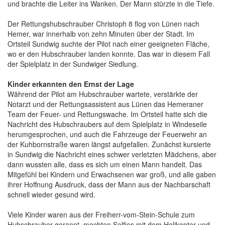
und brachte die Leiter ins Wanken. Der Mann stürzte in die Tiefe.
Der Rettungshubschrauber Christoph 8 flog von Lünen nach
Hemer, war innerhalb von zehn Minuten über der Stadt. Im
Ortsteil Sundwig suchte der Pilot nach einer geeigneten Fläche,
wo er den Hubschrauber landen konnte. Das war in diesem Fall
der Spielplatz in der Sundwiger Siedlung.
Kinder erkannten den Ernst der Lage
Während der Pilot am Hubschrauber wartete, verstärkte der
Notarzt und der Rettungsassistent aus Lünen das Hemeraner
Team der Feuer- und Rettungswache. Im Ortsteil hatte sich die
Nachricht des Hubschraubers auf dem Spielplatz in Windeseile
herumgesprochen, und auch die Fahrzeuge der Feuerwehr an
der Kuhbornstraße waren längst aufgefallen. Zunächst kursierte
in Sundwig die Nachricht eines schwer verletzten Mädchens, aber
dann wussten alle, dass es sich um einen Mann handelt. Das
Mitgefühl bei Kindern und Erwachsenen war groß, und alle gaben
ihrer Hoffnung Ausdruck, dass der Mann aus der Nachbarschaft
schnell wieder gesund wird.
Viele Kinder waren aus der Freiherr-vom-Stein-Schule zum
Hubschrauber gerannt, machten Selfies mit dem Helikopter und