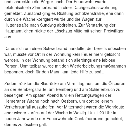
und schreckten die Bürger hoch. Der Feuerwehr wurde
telefonisch ein Zimmerbrand in einer Dachgeschosswohnung
gemeldet. Zunächst ging es Richtung Schützenstraße, ehe dann
durch die Wache korrigiert wurde und die Wagen zur
Hüttenstraße nach Sundwig abdrehten. Zur Verstärkung der
Hauptamtlichen rückte der Löschzug Mitte mit seinen Freiwilligen
aus.
Da es sich um einen Schwelbrand handelte, der bereits erloschen
war, musste vor Ort in der Wohnung kein Feuer mehr gelöscht
werden. In der Wohnung befand sich allerdings eine leblose
Person. Unmittelbar wurde mit den Wiederbelebungsmaßnahmen
begonnen, doch für den Mann kam jede Hilfe zu spät.
Zudem rückten die Blauröcke am Vormittag aus, um die Ölspuren
an der Bembergstraße, am Bemberg und am Schieferbruch zu
beseitigen. Am späten Abend fuhr ein Rettungswagen der
Hemeraner Wache noch nach Oesbern, um dort bei einem
Verkehrsunfall auszuhelfen. Vor Mitternacht waren die Wehrleute
aber wieder zurück auf der Wache in Westig. Um 1.20 Uhr im
neuen Jahr wurde der Feuerwehr ein Containerbrand gemeldet,
den es zu löschen galt.