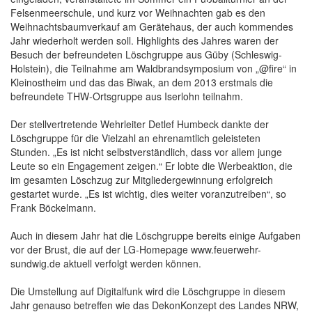
Felsenmeerschule, und kurz vor Weihnachten gab es den
Weihnachtsbaumverkauf am Gerätehaus, der auch kommendes
Jahr wiederholt werden soll. Highlights des Jahres waren der
Besuch der befreundeten Löschgruppe aus Güby (Schleswig-
Holstein), die Teilnahme am Waldbrandsymposium von „@fire“ in
Kleinostheim und das das Biwak, an dem 2013 erstmals die
befreundete THW-Ortsgruppe aus Iserlohn teilnahm.
Der stellvertretende Wehrleiter Detlef Humbeck dankte der
Löschgruppe für die Vielzahl an ehrenamtlich geleisteten
Stunden. „Es ist nicht selbstverständlich, dass vor allem junge
Leute so ein Engagement zeigen.“ Er lobte die Werbeaktion, die
im gesamten Löschzug zur Mitgliedergewinnung erfolgreich
gestartet wurde. „Es ist wichtig, dies weiter voranzutreiben“, so
Frank Böckelmann.
Auch in diesem Jahr hat die Löschgruppe bereits einige Aufgaben
vor der Brust, die auf der LG-Homepage www.feuerwehr-
sundwig.de aktuell verfolgt werden können.
Die Umstellung auf Digitalfunk wird die Löschgruppe in diesem
Jahr genauso betreffen wie das DekonKonzept des Landes NRW,