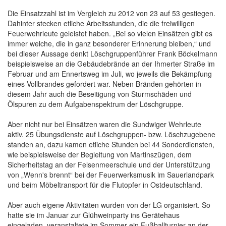
Die Einsatzzahl ist im Vergleich zu 2012 von 23 auf 53 gestiegen.
Dahinter stecken etliche Arbeitsstunden, die die freiwilligen
Feuerwehrleute geleistet haben. „Bei so vielen Einsätzen gibt es
immer welche, die in ganz besonderer Erinnerung bleiben,“ und
bei dieser Aussage denkt Löschgruppenführer Frank Böckelmann
beispielsweise an die Gebäudebrände an der Ihmerter Straße im
Februar und am Ennertsweg im Juli, wo jeweils die Bekämpfung
eines Vollbrandes gefordert war. Neben Bränden gehörten in
diesem Jahr auch die Beseitigung von Sturmschäden und
Ölspuren zu dem Aufgabenspektrum der Löschgruppe.
Aber nicht nur bei Einsätzen waren die Sundwiger Wehrleute
aktiv. 25 Übungsdienste auf Löschgruppen- bzw. Löschzugebene
standen an, dazu kamen etliche Stunden bei 44 Sonderdiensten,
wie beispielsweise der Begleitung von Martinszügen, dem
Sicherheitstag an der Felsenmeerschule und der Unterstützung
von „Wenn's brennt“ bei der Feuerwerksmusik im Sauerlandpark
und beim Möbeltransport für die Flutopfer in Ostdeutschland.
Aber auch eigene Aktivitäten wurden von der LG organisiert. So
hatte sie im Januar zur Glühweinparty ins Gerätehaus
eingeladen, veranstaltete im Sommer ein Fußballturnier an der