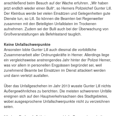
anschließend beim Besuch auf der Wache erfuhren. „Wir haben
jetzt endlich wieder einen Bulli“, so Hemers Polizeichef Gunter Lill.
Der Kleinbus werde bei vielen Einsätzen und Gelegenheiten gute
Dienste tun, so Lill. So können die Beamten bei Regenwetter
zusammen mit den Beteiligten Unfalldaten im Trockenen
aufnehmen. Zudem sei der Bulli auch bei der Überwachung von
Großveranstaltungen als Befehlsstand tauglich.
Keine Unfallschwerpunkte
Ansonsten lobte Gunter Lill auch diesmal die vorbildliche
Zusammenarbeit aller Ordnungskräfte in Hemer. Allerdings liege
ein vergleichsweise anstrengendes Jahr hinter der Polizei Hemer,
was vor allem in personellen Engpässen begründet sei, weil
zunehmend Beamte bei Einsätzen im Dienst attackiert werden
und dann verletzt ausfallen.
Über das Unfallgeschehen im Jahr 2013 wusste Gunter Lill nichts
Außergewöhnliches zu berichten. Die meisten schwereren Unfälle
ereignen sich auf den Hauptverkehrsachsen des Stadtgebietes,
wobei ausgesprochene Unfallschwerpunkte nicht zu verzeichnen
seien.