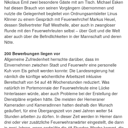
Nikolaus Emil zwei besondere Gäste mit am Tisch. Michael Esken
hat diesen Brauch von seinen Vorgängern übernommen und
nutzte die Gelegenheit begleitet von Ordnungsamtsleiter Linus
Klinner zu einem Gespräch mit Feuerwehrchef Markus Heuel,
dessen Stellvertreter Ralf Westhelle, aber auch in zwangloser
Runde mit den Feuerwehrleuten selbst – über Gott und die Welt
aber auch über die Befindlichkeiten in der Mannschaft und deren
Nöte.
200 Bewerbungen liegen vor
Allgemeine Zufriedenheit herrschte darüber, dass im
Einvernehmen zwischen Stadt und Feuerwehr eine personelle
Kuh vom Eis geholt werden konnte: Die Landesregierung hat
nämlich die künftige wöchentliche Arbeitszeit inklusive
Bereitschaft von 54 auf 48 Wochenstunden reduziert. Was
natürlich im Portemonnaie der Feuerwehrleute eine Lücke
hinterlassen würde, aber auch Probleme bei der Erstellung der
Dienstpläne ergeben hätte. Die meisten der Hemeraner
Kameraden und Kameradinnen hatten deshalb den Wunsch
geäußert, für eine Übergangszeit von zwei Jahren weiter 54
Stunden arbeiten zu dürfen. In dieser Zeit werden in Hemer dann
drei oder vier zusätzliche Feuerwehranwärter eingestellt, die dann
in zwei Jahren, wenn endgültig die 48 Stunden-Woche kommt, die