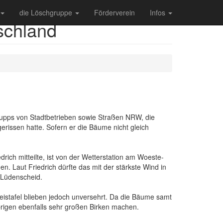
die Löschgruppe
Förderverein
Infos
schland
upps von Stadtbetrieben sowie Straßen NRW, die
issen hatte. Sofern er die Bäume nicht gleich
ich mitteilte, ist von der Wetterstation am Woeste-
 Laut Friedrich dürfte das mit der stärkste Wind in
 Lüdenscheid.
istafel blieben jedoch unversehrt. Da die Bäume samt
brigen ebenfalls sehr großen Birken machen.