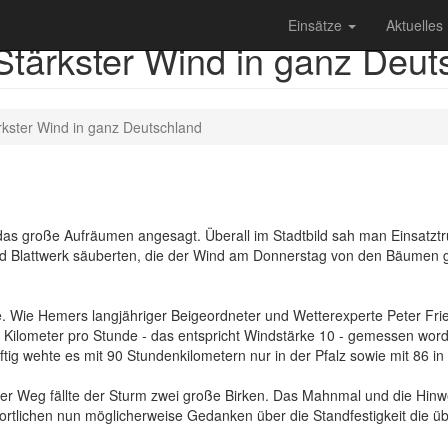
Einsätze
Aktuelles
rkster Wind in ganz Deut
ter Wind in ganz Deutschland
s große Aufräumen angesagt. Überall im Stadtbild sah man Einsatztr
 Blattwerk säuberten, die der Wind am Donnerstag von den Bäumen ger
 Wie Hemers langjähriger Beigeordneter und Wetterexperte Peter Friedr
ilometer pro Stunde - das entspricht Windstärke 10 - gemessen worden.
ig wehte es mit 90 Stundenkilometern nur in der Pfalz sowie mit 86 in
er Weg fällte der Sturm zwei große Birken. Das Mahnmal und die Hinwe
wortlichen nun möglicherweise Gedanken über die Standfestigkeit die ü