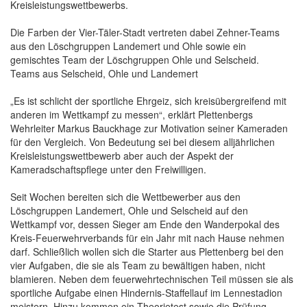
Kreisleistungswettbewerbs.
Die Farben der Vier-Täler-Stadt vertreten dabei Zehner-Teams
aus den Löschgruppen Landemert und Ohle sowie ein
gemischtes Team der Löschgruppen Ohle und Selscheid.
Teams aus Selscheid, Ohle und Landemert
„Es ist schlicht der sportliche Ehrgeiz, sich kreisübergreifend mit
anderen im Wettkampf zu messen“, erklärt Plettenbergs
Wehrleiter Markus Bauckhage zur Motivation seiner Kameraden
für den Vergleich. Von Bedeutung sei bei diesem alljährlichen
Kreisleistungswettbewerb aber auch der Aspekt der
Kameradschaftspflege unter den Freiwilligen.
Seit Wochen bereiten sich die Wettbewerber aus den
Löschgruppen Landemert, Ohle und Selscheid auf den
Wettkampf vor, dessen Sieger am Ende den Wanderpokal des
Kreis-Feuerwehrverbands für ein Jahr mit nach Hause nehmen
darf. Schließlich wollen sich die Starter aus Plettenberg bei den
vier Aufgaben, die sie als Team zu bewältigen haben, nicht
blamieren. Neben dem feuerwehrtechnischen Teil müssen sie als
sportliche Aufgabe einen Hindernis-Staffellauf im Lennestadion
meistern. Hinzu kommen ein Theorietest sowie die Prüfung