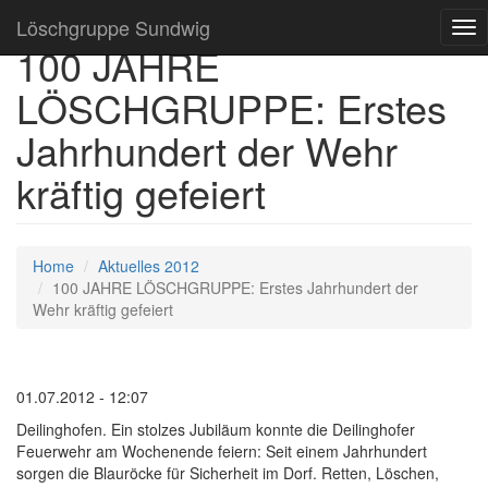
Löschgruppe Sundwig
Tog
100 JAHRE
nav
LÖSCHGRUPPE: Erstes
Jahrhundert der Wehr
kräftig gefeiert
Home
Aktuelles 2012
100 JAHRE LÖSCHGRUPPE: Erstes Jahrhundert der
Wehr kräftig gefeiert
01.07.2012 - 12:07
Deilinghofen. Ein stolzes Jubiläum konnte die Deilinghofer
Feuerwehr am Wochenende feiern: Seit einem Jahrhundert
sorgen die Blauröcke für Sicherheit im Dorf. Retten, Löschen,