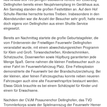
Deilinghofen bereits einen Neujahrsempfang im Geräthaus aus.
Am Samstag standen die großen Festivitäten an. Auf dem Hof
Schulte-Riemke herrschte buntes Treiben. Insbesondere in den
Abendstunden war die Anzahl der Besucher sehr groß, hatte man
doch eigens von Deilinghofen aus einen Shuttle-Service
eingesetzt.
Bereits am Nachmittag startete die große Geburtstagsfeier, die
vom Förderverein der Freiwilligen Feuerwehr Deilinghofen
veranstaltet wurde, mit einem abwechslungsreichen Programm
für Klein und Groß. Torwandschießen, Kinderschminken,
Schatzsuche, Dosenwerfen sowie Hüpfburg garantierten jede
Menge Spaß. Gerne nahmen die kleinen Festbesucher auch zu
einer Fahrt im Feuerwehrfahrzeug Platz. Eine Fettexplosion
demonstrierte die Feuerwehr bei der Brandschutzerziehung. Bei
der kleinen, aber feinen Fahrzeugschau konnte neben neueren
Fahrzeugen auch eine alte Feuerwehrspritze bestaunt werden.
Etwas Glück brauchte es bei einem Schätzspiel für Kinder und
einem für Erwachsene.
Nachdem der CVJM Posaunenchor Deilinghofen, das TVD
Trommlerkorps sowie der Spielmannszug der Feuerwehr Hemer