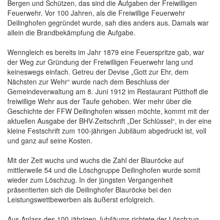
Bergen und Schützen, das sind die Aufgaben der Freiwilligen
Feuerwehr. Vor 100 Jahren, als die Freiwillige Feuerwehr
Deilinghofen gegründet wurde, sah dies anders aus. Damals war
allein die Brandbekämpfung die Aufgabe.
Wenngleich es bereits im Jahr 1879 eine Feuerspritze gab, war
der Weg zur Gründung der Freiwilligen Feuerwehr lang und
keineswegs einfach. Getreu der Devise „Gott zur Ehr, dem
Nächsten zur Wehr“ wurde nach dem Beschluss der
Gemeindeverwaltung am 8. Juni 1912 im Restaurant Pütthoff die
freiwillige Wehr aus der Taufe gehoben. Wer mehr über die
Geschichte der FFW Deilinghofen wissen möchte, kommt mit der
aktuellen Ausgabe der BHV-Zeitschrift „Der Schlüssel“, in der eine
kleine Festschrift zum 100-jährigen Jubiläum abgedruckt ist, voll
und ganz auf seine Kosten.
Mit der Zeit wuchs und wuchs die Zahl der Blauröcke auf
mittlerweile 54 und die Löschgruppe Deilinghofen wurde somit
wieder zum Löschzug. In der jüngsten Vergangenheit
präsentierten sich die Deilinghofer Blauröcke bei den
Leistungswettbewerben als äußerst erfolgreich.
Aus Anlass des 100-jährigen Jubiläums richtete der Löschzug