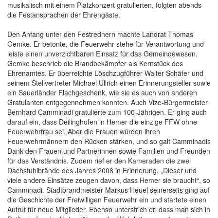
musikalisch mit einem Platzkonzert gratulierten, folgten abends
die Festansprachen der Ehrengäste.
Den Anfang unter den Festrednern machte Landrat Thomas
Gemke. Er betonte, die Feuerwehr stehe für Verantwortung und
leiste einen unverzichtbaren Einsatz für das Gemeindewesen.
Gemke beschrieb die Brandbekämpfer als Kernstück des
Ehrenamtes. Er überreichte Löschzugführer Walter Schäfer und
seinem Stellvertreter Michael Ullrich einen Erinnerungsteller sowie
ein Sauerländer Flachgeschenk, wie sie es auch von anderen
Gratulanten entgegennehmen konnten. Auch Vize-Bürgermeister
Bernhard Camminadi gratulierte zum 100-Jährigen. Er ging auch
darauf ein, dass Deilinghofen in Hemer die einzige FFW ohne
Feuerwehrfrau sei. Aber die Frauen würden ihren
Feuerwehrmännern den Rücken stärken, und so galt Camminadis
Dank den Frauen und Partnerinnen sowie Familien und Freunden
für das Verständnis. Zudem rief er den Kameraden die zwei
Dachstuhlbrände des Jahres 2008 in Erinnerung. „Dieser und
viele andere Einsätze zeugen davon, dass Hemer sie braucht“, so
Camminadi. Stadtbrandmeister Markus Heuel seinerseits ging auf
die Geschichte der Freiwilligen Feuerwehr ein und startete einen
Aufruf für neue Mitglieder. Ebenso unterstrich er, dass man sich in